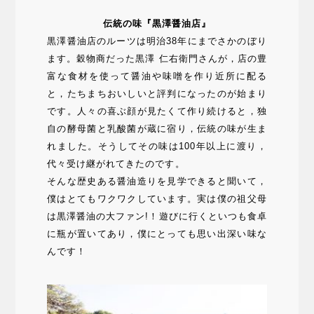
伝統の味『黒澤醤油店』
黒澤醤油店のルーツは明治38年にまでさかのぼり
ます。穀物商だった黒澤 仁右衛門さんが，店の豊
富な食材を使って醤油や味噌を作り近所に配る
と，たちまちおいしいと評判になったのが始まり
です。人々の喜ぶ顔が見たくて作り続けると，独
自の酵母菌と乳酸菌が蔵に宿り，伝統の味が生ま
れました。そうしてその味は100年以上に渡り，
代々受け継がれてきたのです。
そんな歴史ある醤油造りを見学できると聞いて，
僕はとてもワクワクしています。実は僕の祖父母
は黒澤醤油の大ファン!！遊びに行くといつも食卓
に瓶が置いてあり，僕にとっても思い出深い味な
んです！