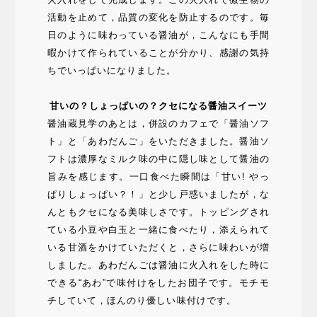
活動を止めて，品質の変化を防止するのです。毎
日のように味わっている醤油が，こんなにも手間
暇かけて作られていることが分かり、感謝の気持
ちでいっぱいになりました。
甘いの？しょっぱいの？クセになる醤油スイーツ
醤油蔵見学のあとは，併設のカフェで「醤油ソフ
ト」と「あわだんご」をいただきました。醤油ソ
フトは濃厚なミルク味の中に隠し味として醤油の
旨みを感じます。一口食べた瞬間は「甘い! やっ
ぱりしょっぱい？！」と少し戸惑いましたが，な
んともクセになる美味しさです。トッピングされ
ている小豆や白玉と一緒に食べたり，添えられて
いる甘酒をかけていただくと，さらに味わいが増
しました。あわだんごは醤油に火入れをした時に
できる“あわ”で味付けをしたお団子です。モチモ
チしていて，ほんのり優しい味付けです。