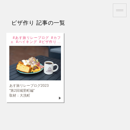
ピザ作り 記事の一覧
あす旅リレーブログ
カフ
ェ
ハイキング
ピザ作り
城里町
あす旅リレーブログ2023
"第2回城里町編"
取材：大洗町